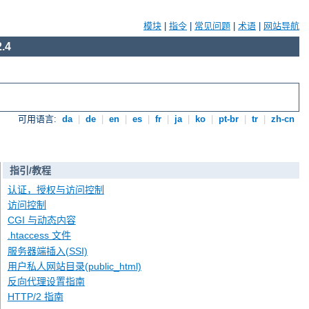
模块
|
指令
|
常见问题
|
术语
|
网站导航
.4
可用语言:
da
|
de
|
en
|
es
|
fr
|
ja
|
ko
|
pt-br
|
tr
|
zh-cn
指引/教程
认证，授权与访问控制
访问控制
CGI 与动态内容
.htaccess 文件
服务器端插入(SSI)
用户私人网站目录(public_html)
反向代理设置指南
HTTP/2 指南