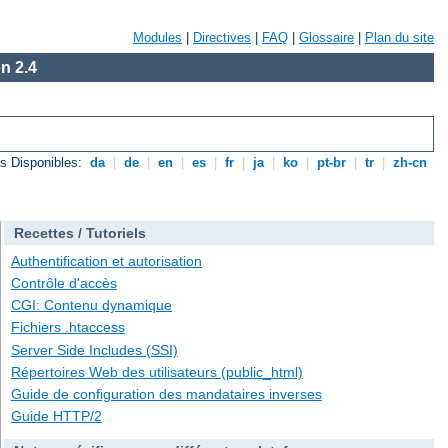
Modules
|
Directives
|
FAQ
|
Glossaire
|
Plan du site
n 2.4
s Disponibles:
da
|
de
|
en
|
es
|
fr
|
ja
|
ko
|
pt-br
|
tr
|
zh-cn
Recettes / Tutoriels
Authentification et autorisation
Contrôle d'accès
CGI: Contenu dynamique
Fichiers .htaccess
Server Side Includes (SSI)
Répertoires Web des utilisateurs (public_html)
Guide de configuration des mandataires inverses
Guide HTTP/2