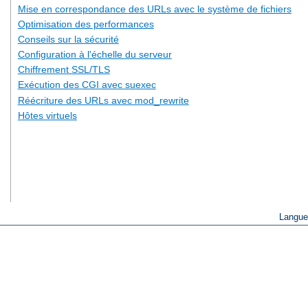
Mise en correspondance des URLs avec le système de fichiers
Optimisation des performances
Conseils sur la sécurité
Configuration à l'échelle du serveur
Chiffrement SSL/TLS
Exécution des CGI avec suexec
Réécriture des URLs avec mod_rewrite
Hôtes virtuels
Langue