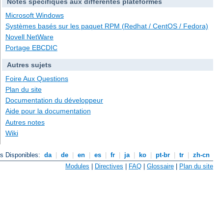
Notes spécifiques aux différentes plateformes
Microsoft Windows
Systèmes basés sur les paquet RPM (Redhat / CentOS / Fedora)
Novell NetWare
Portage EBCDIC
Autres sujets
Foire Aux Questions
Plan du site
Documentation du développeur
Aide pour la documentation
Autres notes
Wiki
s Disponibles:
da
|
de
|
en
|
es
|
fr
|
ja
|
ko
|
pt-br
|
tr
|
zh-cn
Modules
|
Directives
|
FAQ
|
Glossaire
|
Plan du site